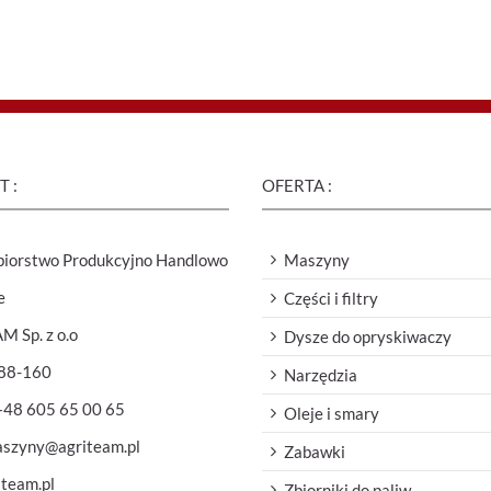
 :
OFERTA :
biorstwo Produkcyjno Handlowo
Maszyny
e
Części i filtry
 Sp. z o.o
Dysze do opryskiwaczy
 88-160
Narzędzia
 +48 605 65 00 65
Oleje i smary
aszyny@agriteam.pl
Zabawki
team.pl
Zbiorniki do paliw