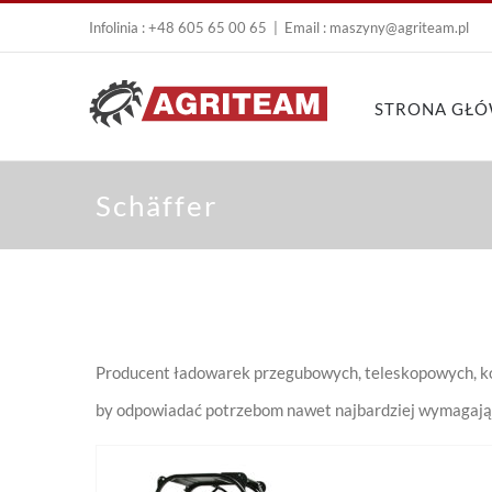
Infolinia : +48 605 65 00 65
|
Email : maszyny@agriteam.pl
STRONA GŁ
Schäffer
Producent ładowarek przegubowych, teleskopowych, ko
by odpowiadać potrzebom nawet najbardziej wymagaj